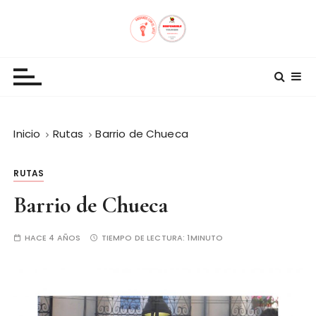
S
a
l
Andando con el Arte
t
a
r
a
l
Inicio
Rutas
Barrio de Chueca
c
o
RUTAS
n
Barrio de Chueca
t
e
n
HACE 4 AÑOS
TIEMPO DE LECTURA:
1MINUTO
i
d
o