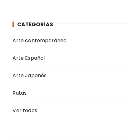
c
a
r
CATEGORÍAS
:
Arte contemporáneo
Arte Español
Arte Japonés
Rutas
Ver todos