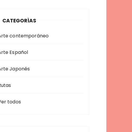
a
CATEGORÍAS
Arte contemporáneo
Arte Español
Arte Japonés
Rutas
Ver todos