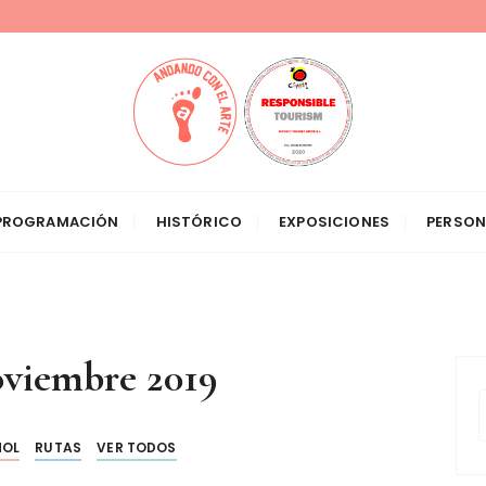
el Arte
PROGRAMACIÓN
HISTÓRICO
EXPOSICIONES
PERSON
viembre 2019
ÑOL
RUTAS
VER TODOS
s