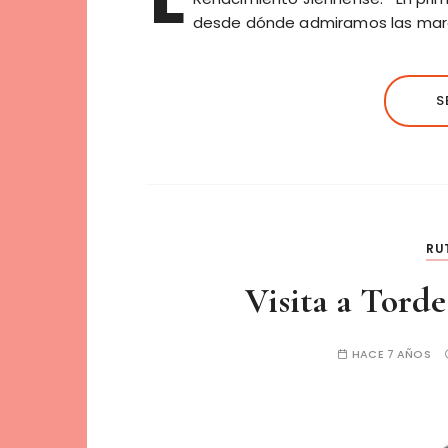
desde dónde admiramos las marav
S
RU
Visita a Torde
HACE 7 AÑOS