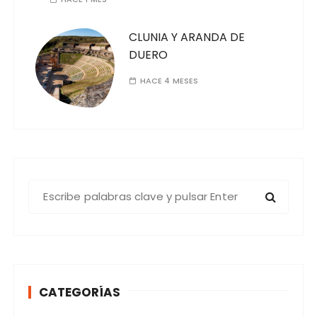
CLUNIA Y ARANDA DE
DUERO
HACE 4 MESES
B
u
s
c
a
r
CATEGORÍAS
: