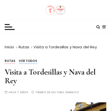
S
a
l
Andando con el Arte
t
a
r
a
l
Inicio
Rutas
Visita a Tordesillas y Nava del Rey
c
o
RUTAS
VER TODOS
n
Visita a Tordesillas y Nava del
t
e
Rey
n
i
HACE 7 AÑOS
TIEMPO DE LECTURA:
0MINUTO
d
o