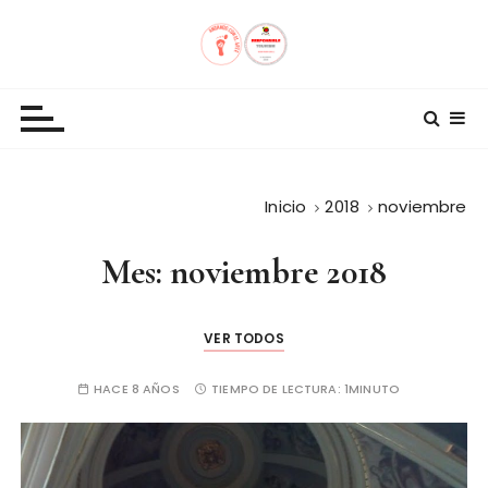
S
a
l
Andando con el Arte
t
a
r
a
l
Inicio
2018
noviembre
c
o
Mes:
noviembre 2018
n
t
e
VER TODOS
n
HACE 8 AÑOS
TIEMPO DE LECTURA:
1MINUTO
i
d
o