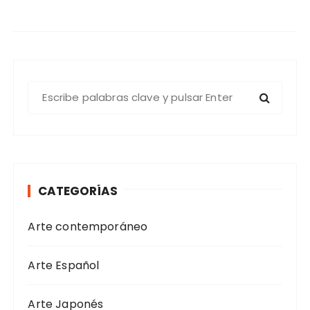
B
u
s
c
a
r
CATEGORÍAS
:
Arte contemporáneo
Arte Español
Arte Japonés