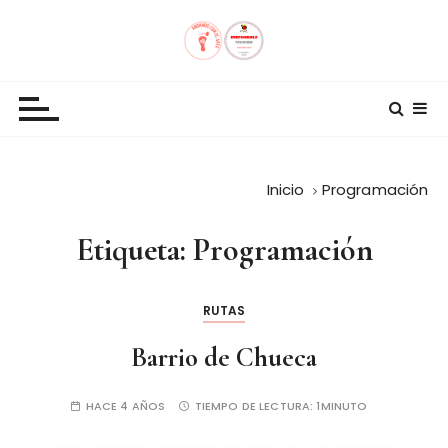
S
a
l
Andando con el Arte
t
a
r
a
l
Inicio
Programación
c
o
Etiqueta:
Programación
n
t
e
RUTAS
n
Barrio de Chueca
i
d
HACE 4 AÑOS
TIEMPO DE LECTURA:
1MINUTO
o