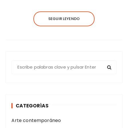
SEGUIR LEYENDO
B
u
s
c
a
r
CATEGORÍAS
:
Arte contemporáneo