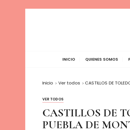
S
a
l
t
a
r
Andando con 
a
INICIO
QUIENES SOMOS
l
c
o
Inicio
Ver todos
CASTILLOS DE TOLED
n
t
e
VER TODOS
n
CASTILLOS DE 
i
d
PUEBLA DE MON
o