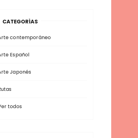
a
CATEGORÍAS
Arte contemporáneo
Arte Español
Arte Japonés
Rutas
Ver todos