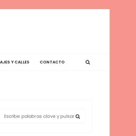
AJES Y CALLES
CONTACTO
B
u
c