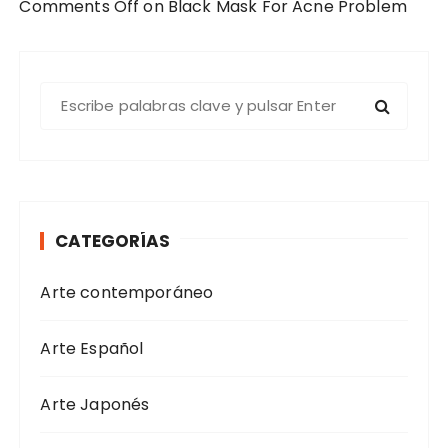
Comments Off on Black Mask For Acne Problem
B
u
s
c
a
r
CATEGORÍAS
:
Arte contemporáneo
Arte Español
Arte Japonés