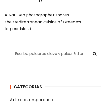
A Nat Geo photographer shares
the Mediterranean cuisine of Greece’s
largest island.
B
u
s
c
a
r
CATEGORÍAS
:
Arte contemporáneo