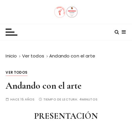
S
a
l
Andando con el Arte
t
a
r
a
l
Inicio
Ver todos
Andando con el arte
c
o
VER TODOS
n
Andando con el arte
t
e
n
HACE 15 AÑOS
TIEMPO DE LECTURA:
4MINUTOS
i
d
PRESENTACIÓN
o