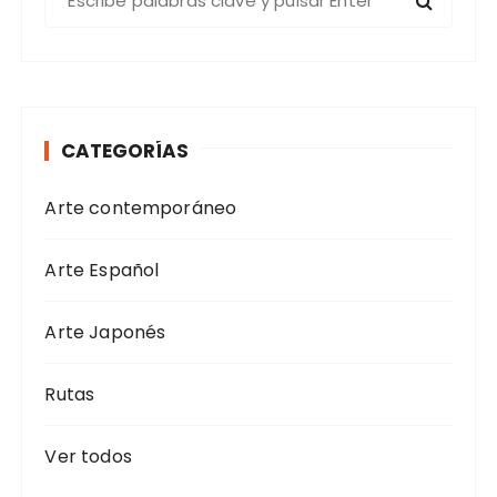
u
s
c
a
r
CATEGORÍAS
:
Arte contemporáneo
Arte Español
Arte Japonés
Rutas
Ver todos