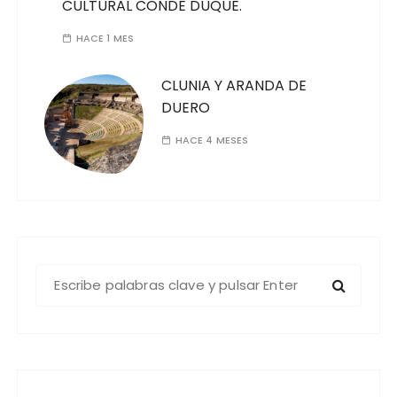
CULTURAL CONDE DUQUE.
HACE 1 MES
CLUNIA Y ARANDA DE
DUERO
HACE 4 MESES
B
u
s
c
a
r